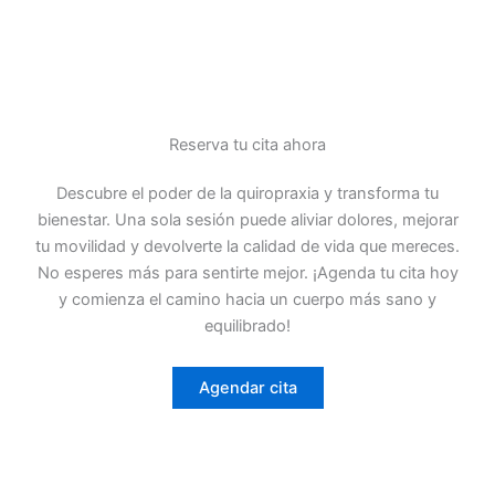
“Después de años de sufrir de dolor en la
rodilla debido al desgaste, decidí probar la
quiropraxia junto con vendaje
neuromuscular y medicamentos naturales
Reserva tu cita ahora
recomendados por el quiropráctico Selvin.
Descubre el poder de la quiropraxia y transforma tu
La combinación ha sido increíble. En pocas
bienestar. Una sola sesión puede aliviar dolores, mejorar
sesiones, el dolor ha disminuido
tu movilidad y devolverte la calidad de vida que mereces.
significativamente, y he recuperado mucha
No esperes más para sentirte mejor. ¡Agenda tu cita hoy
de la movilidad que había perdido. Estoy
y comienza el camino hacia un cuerpo más sano y
muy agradecido, ya que había probado
equilibrado!
muchos tratamientos antes sin resultados
duraderos. Ahora puedo volver a caminar
largas distancias sin molestias.”
Agendar cita
JOSÉ ARGUETA